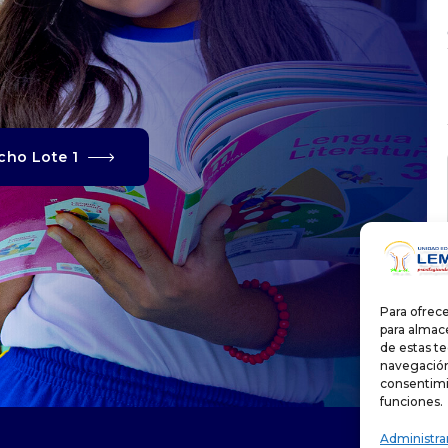
cho Lote 1
Para ofrece
para almace
de estas t
navegación 
consentimi
funciones.
Administra