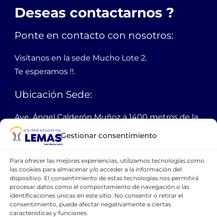
Deseas contactarnos ?
Ponte en contacto con nosotros:
Visítanos en la sede Mucho Lote 2.
Te esperamos !!.
Ubicación Sede:
Ave. Ángel Calderón Muñoz a 1400 metros de la
autopista Narcisa de Jesús
Gestionar consentimiento
Guayaquil Ecuador
Para ofrecer las mejores experiencias, utilizamos tecnologías como
PBX:
38 11 200
las cookies para almacenar y/o acceder a la información del
dispositivo. El consentimiento de estas tecnologías nos permitirá
Email:
webmaster@lemas.edu.ec
procesar datos como el comportamiento de navegación o las
identificaciones únicas en este sitio. No consentir o retirar el
Celular:
099 111 1094
consentimiento, puede afectar negativamente a ciertas
características y funciones.