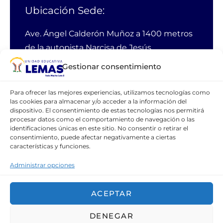
Ubicación Sede:
Ave. Ángel Calderón Muñoz a 1400 metros
de la autopista Narcisa de Jesús
Guayaquil Ecuador
Gestionar consentimiento
PBX:
38 11 200
Para ofrecer las mejores experiencias, utilizamos tecnologías como
Email:
webmaster@lemas.edu.ec
las cookies para almacenar y/o acceder a la información del
dispositivo. El consentimiento de estas tecnologías nos permitirá
Celular:
099 111 1094
procesar datos como el comportamiento de navegación o las
identificaciones únicas en este sitio. No consentir o retirar el
consentimiento, puede afectar negativamente a ciertas
características y funciones.
CONTÁCTANOS
Administrar opciones
ACEPTAR
Copyright © 2021 Unidad Educativa
DENEGAR