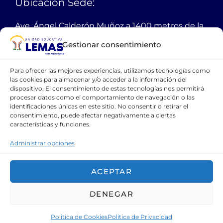
Ubicación Sede:
Ave. Ángel Calderón Muñoz a 1400 metros de la
autopista Narcisa de Jesús
Gestionar consentimiento
Guayaquil Ecuador
Para ofrecer las mejores experiencias, utilizamos tecnologías como
PBX:
38 11 200
las cookies para almacenar y/o acceder a la información del
dispositivo. El consentimiento de estas tecnologías nos permitirá
Email:
webmaster@lemas.edu.ec
procesar datos como el comportamiento de navegación o las
identificaciones únicas en este sitio. No consentir o retirar el
Celular:
099 111 1094
consentimiento, puede afectar negativamente a ciertas
características y funciones.
CONTÁCTANOS
Administrar opciones
ACEPTAR
DENEGAR
Copyright © 2021 Unidad Educativa LEMAS.
Politica de Cookies
Politica de Privacidad