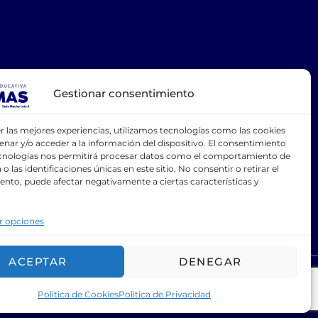
Gestionar consentimiento
r las mejores experiencias, utilizamos tecnologías como las cookies
CONTÁCTANOS
nar y/o acceder a la información del dispositivo. El consentimiento
ecnologías nos permitirá procesar datos como el comportamiento de
.edu.ec
o las identificaciones únicas en este sitio. No consentir o retirar el
nto, puede afectar negativamente a ciertas características y
r opciones
ACEPTAR
DENEGAR
Politica de Cookies
Politica de Privacidad