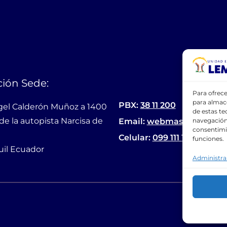
ión Sede:
Para ofrece
para almace
PBX:
38 11 200
gel Calderón Muñoz a 1400
de estas t
de la autopista Narcisa de
Email:
webmaster@lemas
navegación 
consentimie
Celular:
099 111 1094
funciones.
il Ecuador
Administra