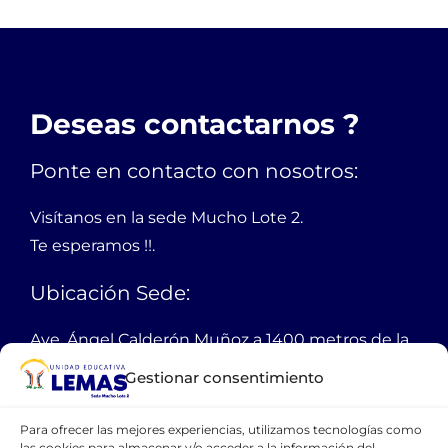
Deseas contactarnos ?
Ponte en contacto con nosotros:
Visítanos en la sede Mucho Lote 2.
Te esperamos !!.
Ubicación Sede:
Ave. Ángel Calderón Muñoz a 1400 metros de la
autopista Narcisa de Jesús
Gestionar consentimiento
Guayaquil Ecuador
Para ofrecer las mejores experiencias, utilizamos tecnologías como
PBX:
38 11 200
las cookies para almacenar y/o acceder a la información del