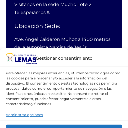
Visítanos en la sede Mucho Lote 2.
Te esperamos !!.
Ubicación Sede:
Ave. Ángel Calderón Muñoz a 1400 metros
de la autopista Narcisa de Jesús
Guayaquil Ecuador
Gestionar consentimiento
PBX:
38 11 200
Para ofrecer las mejores experiencias, utilizamos tecnologías como
Email:
webmaster@lemas.edu.ec
las cookies para almacenar y/o acceder a la información del
dispositivo. El consentimiento de estas tecnologías nos permitirá
Celular:
099 111 1094
procesar datos como el comportamiento de navegación o las
identificaciones únicas en este sitio. No consentir o retirar el
consentimiento, puede afectar negativamente a ciertas
características y funciones.
CONTÁCTANOS
Administrar opciones