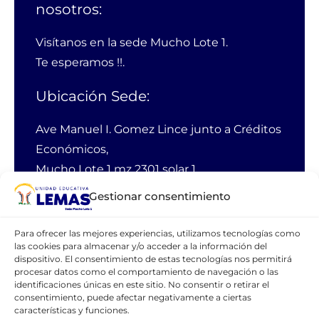
nosotros:
Visítanos en la sede Mucho Lote 1.
Te esperamos !!.
Ubicación Sede:
Ave Manuel I. Gomez Lince junto a Créditos
Económicos,
Mucho Lote 1 mz 2301 solar 1
Guayaquil Ecuador
Gestionar consentimiento
PBX:
38 11 100
Para ofrecer las mejores experiencias, utilizamos tecnologías como
las cookies para almacenar y/o acceder a la información del
Email:
webmaster@lemas.edu.ec
dispositivo. El consentimiento de estas tecnologías nos permitirá
Cellular:
0990762462
procesar datos como el comportamiento de navegación o las
identificaciones únicas en este sitio. No consentir o retirar el
consentimiento, puede afectar negativamente a ciertas
características y funciones.
CONTÁCTANOS