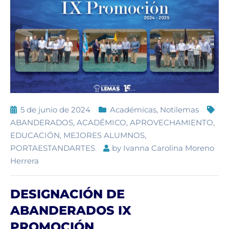
5 de junio de 2024
Académicas
,
Notilemas
ABANDERADOS
,
ACADÉMICO
,
APROVECHAMIENTO
,
EDUCACIÓN
,
MEJORES ALUMNOS
,
PORTAESTANDARTES
by
Ivanna Carolina Moreno
Herrera
DESIGNACIÓN DE
ABANDERADOS IX
PROMOCIÓN