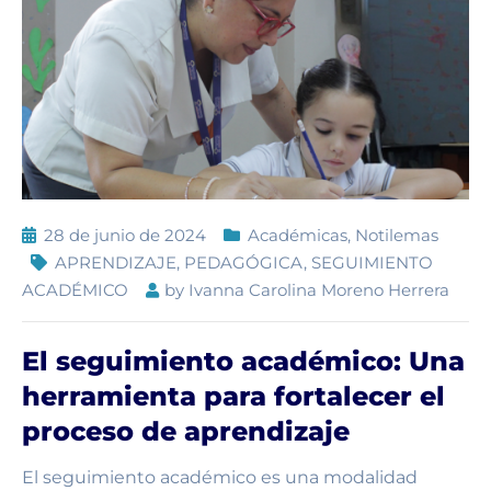
28 de junio de 2024
Académicas
,
Notilemas
APRENDIZAJE
,
PEDAGÓGICA
,
SEGUIMIENTO
ACADÉMICO
by
Ivanna Carolina Moreno Herrera
El seguimiento académico: Una
herramienta para fortalecer el
proceso de aprendizaje
El seguimiento académico es una modalidad