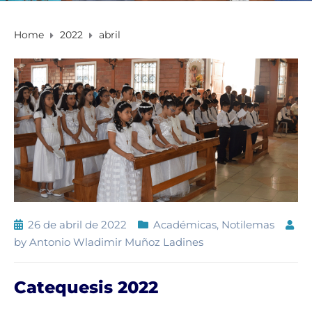
Home
2022
abril
26 de abril de 2022
Académicas
,
Notilemas
by
Antonio Wladimir Muñoz Ladines
Catequesis 2022