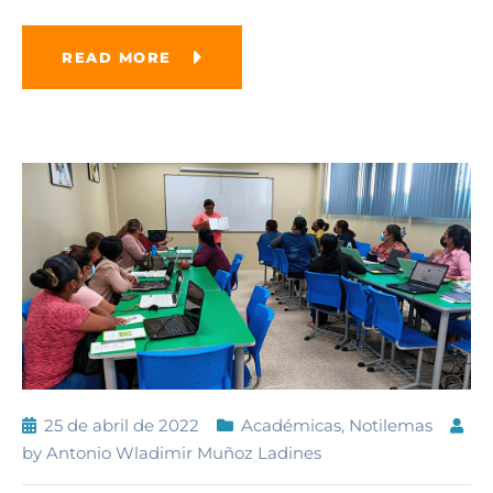
READ MORE
25 de abril de 2022
Académicas
,
Notilemas
by
Antonio Wladimir Muñoz Ladines