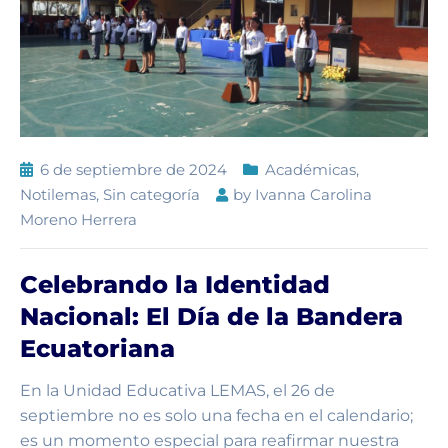
6 de septiembre de 2024
Académicas
,
Notilemas
,
Sin categoría
by
Ivanna Carolina
Moreno Herrera
Celebrando la Identidad
Nacional: El Día de la Bandera
Ecuatoriana
En la Unidad Educativa LEMAS, el 26 de
septiembre no es solo una fecha en el calendario;
es un momento especial para reafirmar nuestra