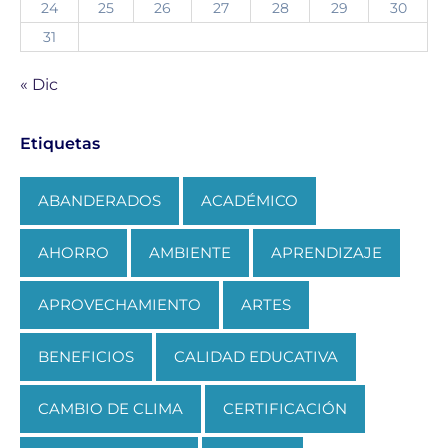
24
25
26
27
28
29
30
31
« Dic
Etiquetas
ABANDERADOS
ACADÉMICO
AHORRO
AMBIENTE
APRENDIZAJE
APROVECHAMIENTO
ARTES
BENEFICIOS
CALIDAD EDUCATIVA
CAMBIO DE CLIMA
CERTIFICACIÓN