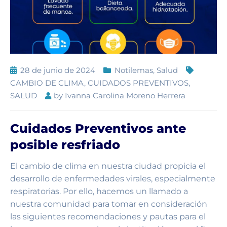
28 de junio de 2024
Notilemas
,
Salud
CAMBIO DE CLIMA
,
CUIDADOS PREVENTIVOS
,
SALUD
by
Ivanna Carolina Moreno Herrera
Cuidados Preventivos ante
posible resfriado
El cambio de clima en nuestra ciudad propicia el
desarrollo de enfermedades virales, especialmente
respiratorias. Por ello, hacemos un llamado a
nuestra comunidad para tomar en consideración
las siguientes recomendaciones y pautas para el