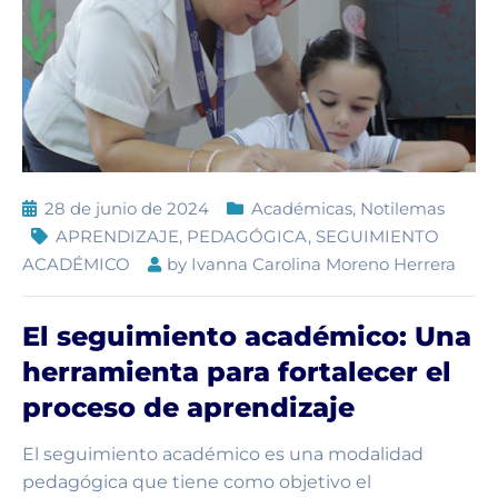
28 de junio de 2024
Académicas
,
Notilemas
APRENDIZAJE
,
PEDAGÓGICA
,
SEGUIMIENTO
ACADÉMICO
by
Ivanna Carolina Moreno Herrera
El seguimiento académico: Una
herramienta para fortalecer el
proceso de aprendizaje
El seguimiento académico es una modalidad
pedagógica que tiene como objetivo el