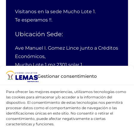
Visítanos en la sede Mucho Lote 1.
Te esperamos !!.
Ubicación Sede:
Ave Manuel I. Gomez Lince junto a Créditos
Económicos,
Mucho Lote 1 mz 2301 solar 1
Guayaquil Ecuador
Gestionar consentimiento
PBX:
38 11 100
Para ofrecer las mejores experiencias, utilizamos tecnologías como
las cookies para almacenar y/o acceder a la información del
Email:
webmaster@lemas.edu.ec
dispositivo. El consentimiento de estas tecnologías nos permitirá
Cellular:
0990762462
procesar datos como el comportamiento de navegación o las
identificaciones únicas en este sitio. No consentir o retirar el
consentimiento, puede afectar negativamente a ciertas
características y funciones.
CONTÁCTANOS