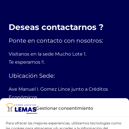
Deseas contactarnos ?
Ponte en contacto con nosotros:
Visítanos en la sede Mucho Lote 1.
Te esperamos !!.
Ubicación Sede:
Ave Manuel I. Gomez Lince junto a Créditos
Económicos,
Mucho Lote 1 mz 2301 solar 1
Gestionar consentimiento
Guayaquil Ecuador
Para ofrecer las mejores experiencias, utilizamos tecnologías como
PBX:
38 11 100
las cookies para almacenar y/o acceder a la información del