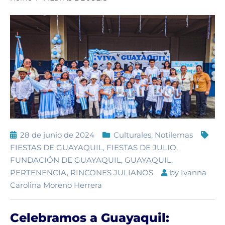
28 de junio de 2024
Culturales
,
Notilemas
FIESTAS DE GUAYAQUIL
,
FIESTAS DE JULIO
,
FUNDACIÓN DE GUAYAQUIL
,
GUAYAQUIL
,
PERTENENCIA
,
RINCONES JULIANOS
by
Ivanna
Carolina Moreno Herrera
Celebramos a Guayaquil: