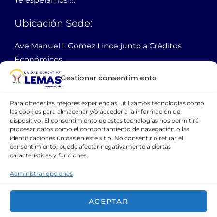
Te esperamos !!.
Ubicación Sede:
Ave Manuel I. Gomez Lince junto a Créditos
Económicos,
Mucho Lote 1 mz 2301 solar 1
Gestionar consentimiento
Guayaquil Ecuador
Para ofrecer las mejores experiencias, utilizamos tecnologías como
PBX:
38 11 100
las cookies para almacenar y/o acceder a la información del
dispositivo. El consentimiento de estas tecnologías nos permitirá
Email:
webmaster@lemas.edu.ec
procesar datos como el comportamiento de navegación o las
identificaciones únicas en este sitio. No consentir o retirar el
Cellular:
0990762462
consentimiento, puede afectar negativamente a ciertas
características y funciones.
CONTÁCTANOS
Administrar opciones
ACEPTAR