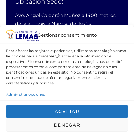
Ubicación Sede:
Ave. Ángel Calderón Muñoz a 1400 metros
de la autopista Narcisa de Jesús
Guayaquil Ecuador
Gestionar consentimiento
PBX:
38 11 200
Para ofrecer las mejores experiencias, utilizamos tecnologías como
Email:
webmaster@lemas.edu.ec
las cookies para almacenar y/o acceder a la información del
dispositivo. El consentimiento de estas tecnologías nos permitirá
Celular:
099 111 1094
procesar datos como el comportamiento de navegación o las
identificaciones únicas en este sitio. No consentir o retirar el
consentimiento, puede afectar negativamente a ciertas
características y funciones.
CONTÁCTANOS
Administrar opciones
ACEPTAR
Copyright © 2021 Unidad Educativa
DENEGAR
LEMAS.