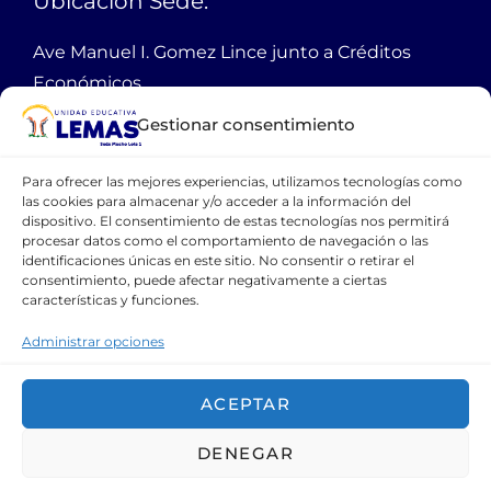
Ubicación Sede:
Ave Manuel I. Gomez Lince junto a Créditos
Económicos,
Mucho Lote 1 mz 2301 solar 1
Gestionar consentimiento
Guayaquil Ecuador
Para ofrecer las mejores experiencias, utilizamos tecnologías como
PBX:
38 11 100
las cookies para almacenar y/o acceder a la información del
dispositivo. El consentimiento de estas tecnologías nos permitirá
Email:
webmaster@lemas.edu.ec
procesar datos como el comportamiento de navegación o las
identificaciones únicas en este sitio. No consentir o retirar el
Cellular:
0990762462
consentimiento, puede afectar negativamente a ciertas
características y funciones.
CONTÁCTANOS
Administrar opciones
ACEPTAR
DENEGAR
Copyright © 2021 Unidad Educativa LEMAS.