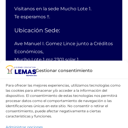
Visítanos en la sede Mucho Lote 1.
Te esperamos !!.
Ubicación Sede:
Ave Manuel I. Gomez Lince junto a Créditos
Económicos,
Mucho Lote 1 mz 2301 solar 1
Guayaquil Ecuador
Gestionar consentimiento
PBX:
38 11 100
Para ofrecer las mejores experiencias, utilizamos tecnologías como
las cookies para almacenar y/o acceder a la información del
Email:
webmaster@lemas.edu.ec
dispositivo. El consentimiento de estas tecnologías nos permitirá
Cellular:
0990762462
procesar datos como el comportamiento de navegación o las
identificaciones únicas en este sitio. No consentir o retirar el
consentimiento, puede afectar negativamente a ciertas
características y funciones.
CONTÁCTANOS
Administrar opciones