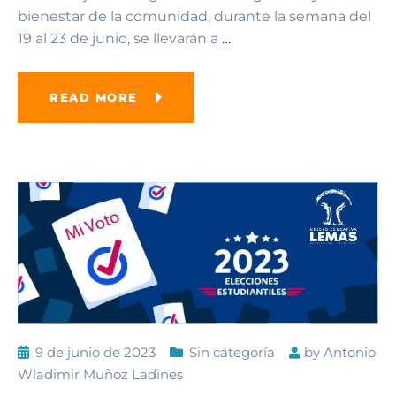
bienestar de la comunidad, durante la semana del
19 al 23 de junio, se llevarán a
…
READ MORE
9 de junio de 2023
Sin categoría
by
Antonio
Wladimir Muñoz Ladines