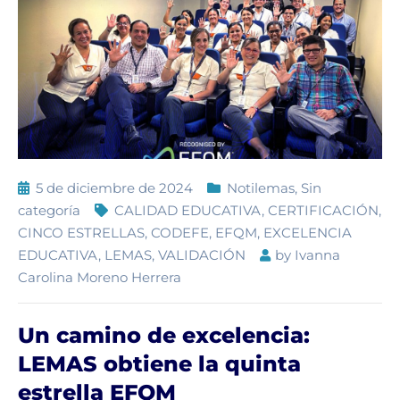
5 de diciembre de 2024
Notilemas
,
Sin
categoría
CALIDAD EDUCATIVA
,
CERTIFICACIÓN
,
CINCO ESTRELLAS
,
CODEFE
,
EFQM
,
EXCELENCIA
EDUCATIVA
,
LEMAS
,
VALIDACIÓN
by
Ivanna
Carolina Moreno Herrera
Un camino de excelencia:
LEMAS obtiene la quinta
estrella EFQM