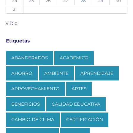
24
25
26
27
28
29
30
31
« Dic
Etiquetas
ABANDERADOS
ACADÉMICO
AHORRO
AMBIENTE
APRENDIZAJE
APROVECHAMIENTO
ARTES
BENEFICIOS
CALIDAD EDUCATIVA
CAMBIO DE CLIMA
CERTIFICACIÓN