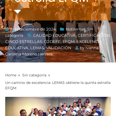
5 de diciembre de 2024
Notilemas
,
Sin
categoría
CALIDAD EDUCATIVA
,
CERTIFICACIÓN
,
CINCO ESTRELLAS
,
CODEFE
,
EFQM
,
EXCELENCIA
EDUCATIVA
,
LEMAS
,
VALIDACIÓN
by
Ivanna
Carolina Moreno Herrera
Home
Sin categoría
Un camino de excelencia: LEMAS obtiene la quinta estrella
EFQM