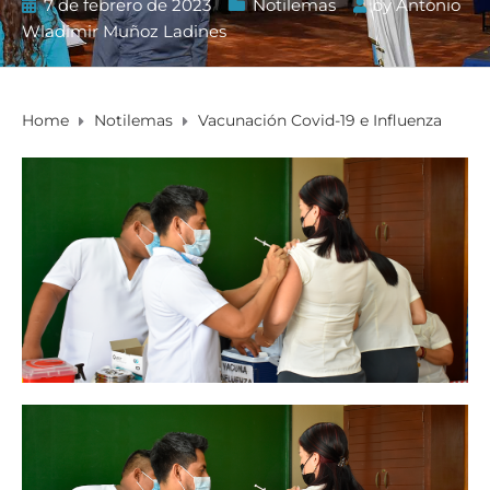
7 de febrero de 2023
Notilemas
by
Antonio
Wladimir Muñoz Ladines
Home
Notilemas
Vacunación Covid-19 e Influenza