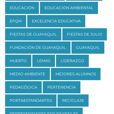
EDUCACIÓN
EDUCACIÓN AMBIENTAL
EFQM
EXCELENCIA EDUCATIVA
FIESTAS DE GUAYAQUIL
FIESTAS DE JULIO
FUNDACIÓN DE GUAYAQUIL
GUAYAQUIL
HUERTO
LEMAS
LIDERAZGO
MEDIO AMBIENTE
MEJORES ALUMNOS
PEDAGÓGICA
PERTENENCIA
PORTAESTANDARTES
RECICLAJE
REPRESENTANTES ESTUDIANTILES