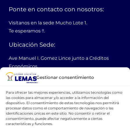
Ponte en contacto con nosotros:
Visítanos en la sede Mucho Lote 1.
Te esperamos !!.
Ubicación Sede:
Ave Manuel I. Gomez Lince junto a Créditos
Económicos,
Mucho Lote 1 mz 2301 solar 1
Gestionar consentimiento
Guayaquil Ecuador
Para ofrecer las mejores experiencias, utilizamos tecnologías como
PBX:
38 11 100
las cookies para almacenar y/o acceder a la información del
dispositivo. El consentimiento de estas tecnologías nos permitirá
Email:
webmaster@lemas.edu.ec
procesar datos como el comportamiento de navegación o las
identificaciones únicas en este sitio. No consentir o retirar el
Cellular:
0990762462
consentimiento, puede afectar negativamente a ciertas
características y funciones.