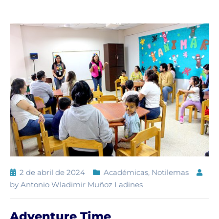
2 de abril de 2024
Académicas
,
Notilemas
by
Antonio Wladimir Muñoz Ladines
Adventure Time