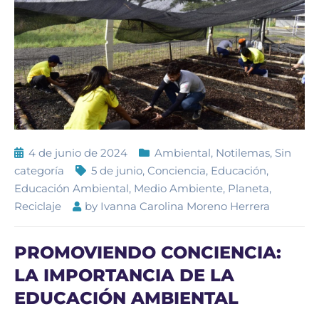
4 de junio de 2024
Ambiental
,
Notilemas
,
Sin
categoría
5 de junio
,
Conciencia
,
Educación
,
Educación Ambiental
,
Medio Ambiente
,
Planeta
,
Reciclaje
by
Ivanna Carolina Moreno Herrera
PROMOVIENDO CONCIENCIA:
LA IMPORTANCIA DE LA
EDUCACIÓN AMBIENTAL