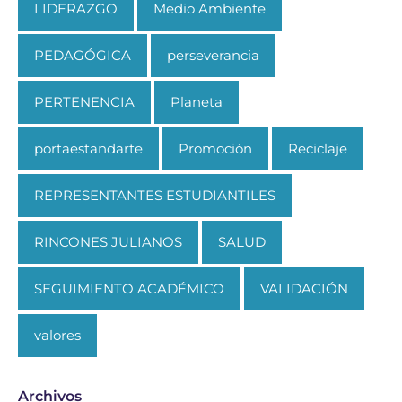
LIDERAZGO
Medio Ambiente
PEDAGÓGICA
perseverancia
PERTENENCIA
Planeta
portaestandarte
Promoción
Reciclaje
REPRESENTANTES ESTUDIANTILES
RINCONES JULIANOS
SALUD
SEGUIMIENTO ACADÉMICO
VALIDACIÓN
valores
Archivos