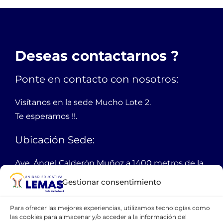
Deseas contactarnos ?
Ponte en contacto con nosotros:
Visítanos en la sede Mucho Lote 2.
Te esperamos !!.
Ubicación Sede:
Ave. Ángel Calderón Muñoz a 1400 metros de la
autopista Narcisa de Jesús
Gestionar consentimiento
Guayaquil Ecuador
Para ofrecer las mejores experiencias, utilizamos tecnologías como
PBX:
38 11 200
las cookies para almacenar y/o acceder a la información del