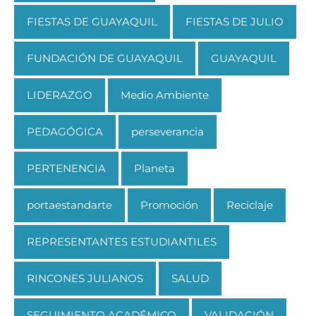
FIESTAS DE GUAYAQUIL
FIESTAS DE JULIO
FUNDACIÓN DE GUAYAQUIL
GUAYAQUIL
LIDERAZGO
Medio Ambiente
PEDAGÓGICA
perseverancia
PERTENENCIA
Planeta
portaestandarte
Promoción
Reciclaje
REPRESENTANTES ESTUDIANTILES
RINCONES JULIANOS
SALUD
SEGUIMIENTO ACADÉMICO
VALIDACIÓN