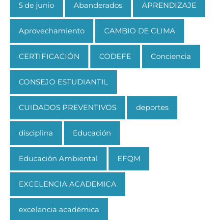
5 de junio
Abanderados
APRENDIZAJE
Aprovechamiento
CAMBIO DE CLIMA
CERTIFICACIÓN
CODEFE
Conciencia
CONSEJO ESTUDIANTIL
CUIDADOS PREVENTIVOS
deportes
disciplina
Educación
Educación Ambiental
EFQM
EXCELENCIA ACADEMICA
excelencia académica