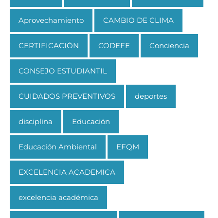
Aprovechamiento
CAMBIO DE CLIMA
CERTIFICACIÓN
CODEFE
Conciencia
CONSEJO ESTUDIANTIL
CUIDADOS PREVENTIVOS
deportes
disciplina
Educación
Educación Ambiental
EFQM
EXCELENCIA ACADEMICA
excelencia académica