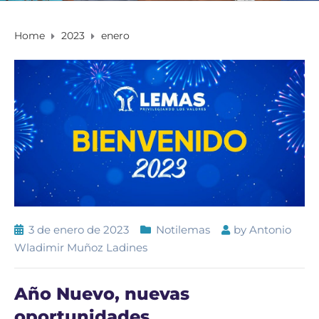
Home
2023
enero
3 de enero de 2023
Notilemas
by
Antonio
Wladimir Muñoz Ladines
Año Nuevo, nuevas
oportunidades