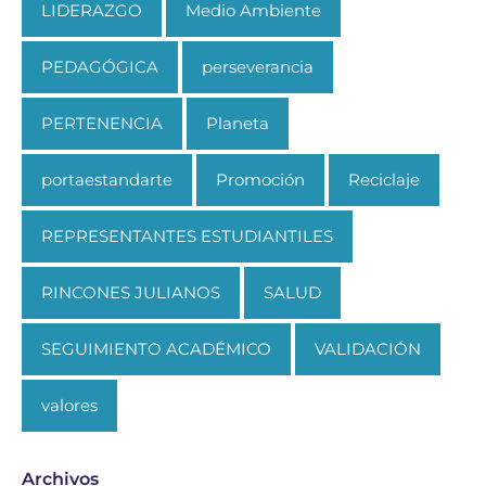
LIDERAZGO
Medio Ambiente
PEDAGÓGICA
perseverancia
PERTENENCIA
Planeta
portaestandarte
Promoción
Reciclaje
REPRESENTANTES ESTUDIANTILES
RINCONES JULIANOS
SALUD
SEGUIMIENTO ACADÉMICO
VALIDACIÓN
valores
Archivos