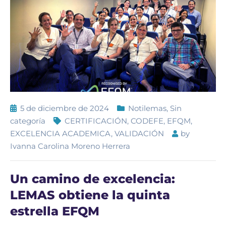
5 de diciembre de 2024
Notilemas
,
Sin
categoría
CERTIFICACIÓN
,
CODEFE
,
EFQM
,
EXCELENCIA ACADEMICA
,
VALIDACIÓN
by
Ivanna Carolina Moreno Herrera
Un camino de excelencia:
LEMAS obtiene la quinta
estrella EFQM