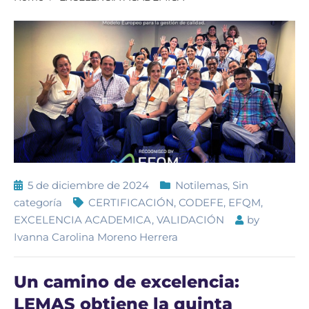
5 de diciembre de 2024
Notilemas
,
Sin
categoría
CERTIFICACIÓN
,
CODEFE
,
EFQM
,
EXCELENCIA ACADEMICA
,
VALIDACIÓN
by
Ivanna Carolina Moreno Herrera
Un camino de excelencia:
LEMAS obtiene la quinta