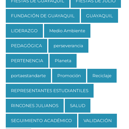
FIESTAS DE GUAYAQUIL
FIESTAS DE JULIO
FUNDACIÓN DE GUAYAQUIL
GUAYAQUIL
LIDERAZGO
Medio Ambiente
PEDAGÓGICA
perseverancia
PERTENENCIA
Planeta
portaestandarte
Promoción
Reciclaje
REPRESENTANTES ESTUDIANTILES
RINCONES JULIANOS
SALUD
SEGUIMIENTO ACADÉMICO
VALIDACIÓN