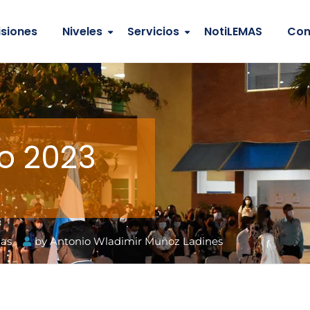
siones
Niveles
Servicios
NotiLEMAS
Con
ño 2023
mas
by
Antonio Wladimir Muñoz Ladines