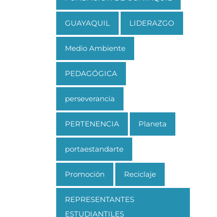
GUAYAQUIL
LIDERAZGO
Medio Ambiente
PEDAGÓGICA
perseverancia
PERTENENCIA
Planeta
portaestandarte
Promoción
Reciclaje
REPRESENTANTES
ESTUDIANTILES