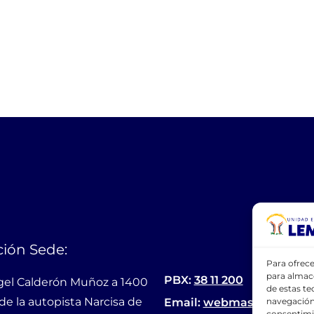
ión Sede:
Para ofrece
para almace
PBX:
38 11 200
gel Calderón Muñoz a 1400
de estas t
de la autopista Narcisa de
Email:
webmaster@lemas
navegación 
consentimie