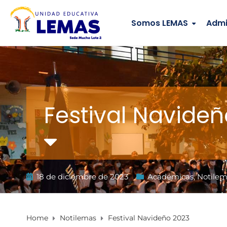
Somos LEMAS
Admi
Festival Navide
18 de diciembre de 2023
Académicas
,
Notile
Home
Notilemas
Festival Navideño 2023