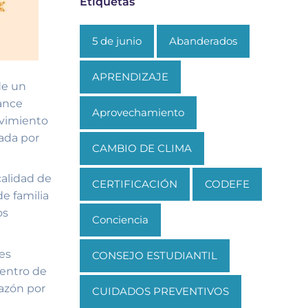
Etiquetas
5 de junio
Abanderados
APRENDIZAJE
de un
mance
Aprovechamiento
lvimiento
ada por
CAMBIO DE CLIMA
calidad de
CERTIFICACIÓN
CODEFE
e familia
os
Conciencia
les
CONSEJO ESTUDIANTIL
dentro de
razón por
CUIDADOS PREVENTIVOS