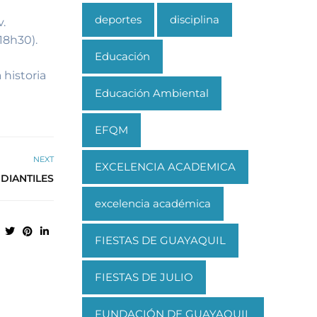
deportes
disciplina
v.
18h30).
Educación
 historia
Educación Ambiental
EFQM
NEXT
EXCELENCIA ACADEMICA
DIANTILES
excelencia académica
FIESTAS DE GUAYAQUIL
FIESTAS DE JULIO
FUNDACIÓN DE GUAYAQUIL