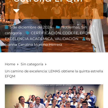
5 de diciembre de 2024
Notilemas
,
Sin
categoría
CERTIFICACIÓN
,
CODEFE
,
EFQM
,
EXCELENCIA ACADEMICA
,
VALIDACIÓN
by
Ivanna Carolina Moreno Herrera
Home
Sin categoría
Un camino de excelencia: LEMAS obtiene la quinta estrella
EFQM