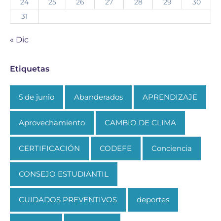
24
25
26
27
28
29
30
31
« Dic
Etiquetas
5 de junio
Abanderados
APRENDIZAJE
Aprovechamiento
CAMBIO DE CLIMA
CERTIFICACIÓN
CODEFE
Conciencia
CONSEJO ESTUDIANTIL
CUIDADOS PREVENTIVOS
deportes