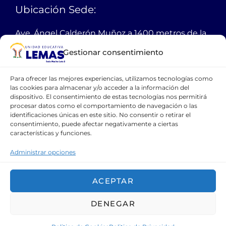
Ubicación Sede:
Ave. Ángel Calderón Muñoz a 1400 metros de la
autopista Narcisa de Jesús
Gestionar consentimiento
Guayaquil Ecuador
Para ofrecer las mejores experiencias, utilizamos tecnologías como
PBX:
38 11 200
las cookies para almacenar y/o acceder a la información del
dispositivo. El consentimiento de estas tecnologías nos permitirá
Email:
webmaster@lemas.edu.ec
procesar datos como el comportamiento de navegación o las
identificaciones únicas en este sitio. No consentir o retirar el
Celular:
099 111 1094
consentimiento, puede afectar negativamente a ciertas
características y funciones.
CONTÁCTANOS
Administrar opciones
ACEPTAR
DENEGAR
Copyright © 2021 Unidad Educativa LEMAS.